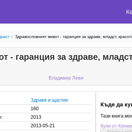
К
зраст
Здравословният живот - гаранция за здраве, младст, красот
 - гаранция за здраве, младст
Владимир Леви
Здраве и щастие
Къде да ку
160
Тази книга мо
:
2013
2013-05-21
Купи от Хелик
Добави в лю