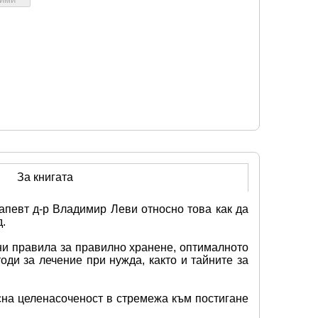
За книгата
апевт д-р Владимир Леви относно това как да 
. 
ни правила за правилно хранене, оптималното 
ди за лечение при нужда, както и тайните за 
на целенасоченост в стремежа към постигане 