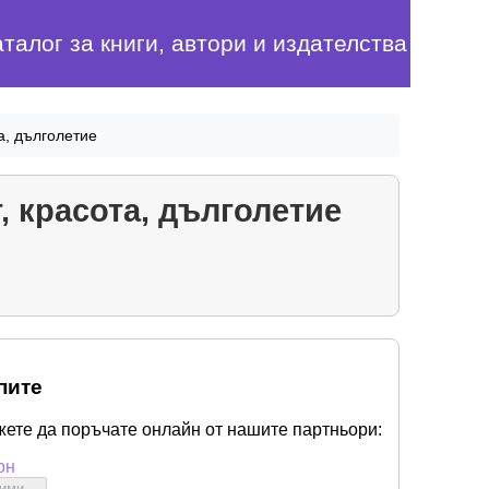
аталог за книги, автори и издателства
а, дълголетие
, красота, дълголетие
пите
жете да поръчате онлайн от нашите партньори:
он
бими