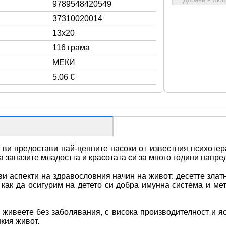
9789548420549
37310020014
13x20
116 грама
МЕКИ
5.06 €
е ви предостави най-ценните насоки от известния психотер
а запазите младостта и красотата си за много години напред
и аспекти на здравословния начин на живот: десетте злат
как да осигурим на детето си добра имунна система и мето
 живеете без заболявания, с висока производителност и яс
кия живот.