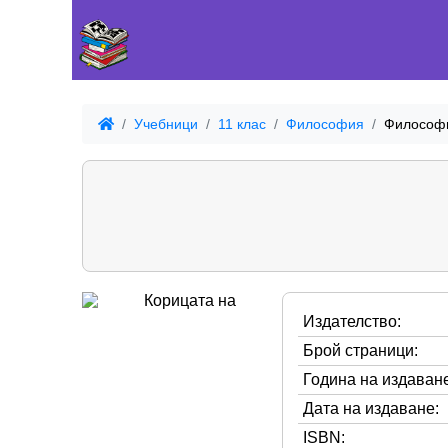
Учебници
11 клас
Философия
Философи
Издателство:
Брой страници:
Година на издаване
Дата на издаване:
ISBN: