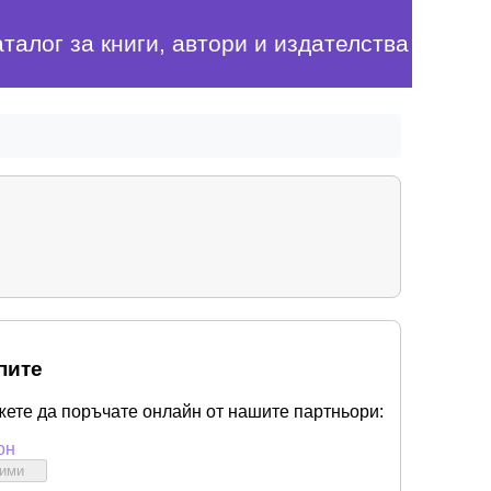
аталог за книги, автори и издателства
пите
жете да поръчате онлайн от нашите партньори:
он
бими