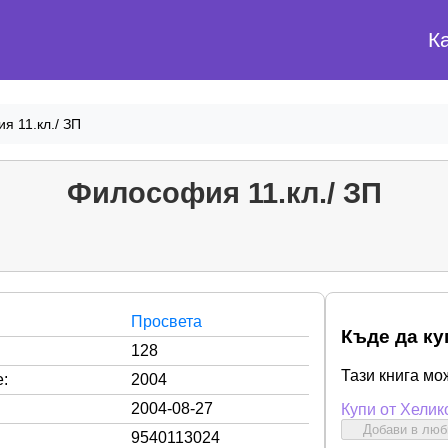
К
я 11.кл./ ЗП
Философия 11.кл./ ЗП
Просвета
Къде да ку
128
Тази книга мо
:
2004
2004-08-27
Купи от Хелик
Добави в лю
9540113024