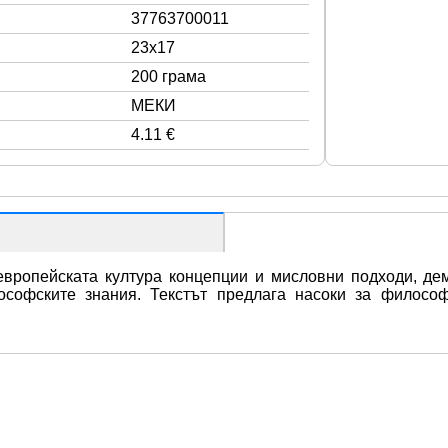
37763700011
23x17
200 грама
МЕКИ
4.11 €
вропейската култура концепции и мисловни подходи, дем
софските знания. Текстът предлага насоки за философс