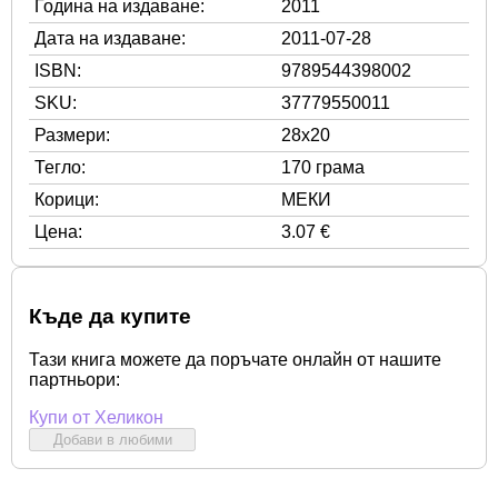
Година на издаване:
2011
Дата на издаване:
2011-07-28
ISBN:
9789544398002
SKU:
37779550011
Размери:
28x20
Тегло:
170 грама
Корици:
МЕКИ
Цена:
3.07 €
Къде да купите
Тази книга можете да поръчате онлайн от нашите
партньори:
Купи от Хеликон
Добави в любими