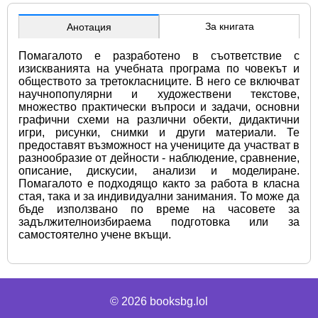
За книгата
Анотация
Помагалото е разработено в съответствие с 
изискванията на учебната програма по човекът и 
обществото за третокласниците. В него се включват 
научнопопулярни и художествени текстове, 
множество практически въпроси и задачи, основни 
графични схеми на различни обекти, дидактични 
игри, рисунки, снимки и други материали. Те 
предоставят възможност на учениците да участват в 
разнообразие от дейности - наблюдение, сравнение, 
описание, дискусии, анализи и моделиране. 
Помагалото е подходящо както за работа в класна 
стая, така и за индивидуални занимания. То може да 
бъде използвано по време на часовете за 
задължителноизбираема подготовка или за 
самостоятелно учене вкъщи.
© 2026
booksbg.lol