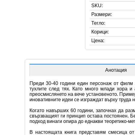
SKU:
Размери:
Тегло:
Корици:
Цена:
Анотация
Преди 30-40 години един персонаж от филм з
тухлите след тях. Като много млади хора и 
преосмислянето на вече установеното. Пример
иновативните идеи се изграждат върху труда 
Когато навърших 60 години, започнах да раз
свързващият ги принцип остава постоянен. Бе
подход винаги опира до еднакви теоретико-ме
В настоящата книга представям смесица от н