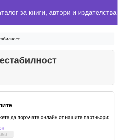
аталог за книги, автори и издателства
табилност
нестабилност
пите
жете да поръчате онлайн от нашите партньори:
он
бими