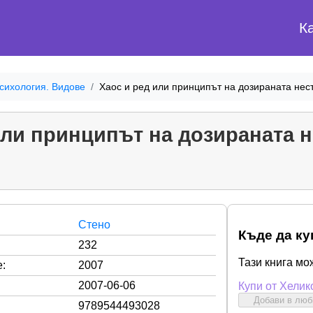
К
сихология. Видове
Хаос и ред или принципът на дозираната нес
или принципът на дозираната 
Стено
Къде да ку
232
Тази книга мо
:
2007
2007-06-06
Купи от Хелик
Добави в лю
9789544493028