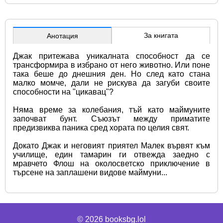
За книгата
Анотация
Джак притежава уникалната способност да се 
трансформира в избрано от него животно. Или поне 
така беше до днешния ден. Но след като стана 
малко момче, дали не рискува да загуби своите 
способности на "цикавац"? 
Няма време за колебания, тъй като маймуните 
започват бунт. Съюзът между приматите 
предизвиква паника сред хората по целия свят.
Докато Джак и неговият приятел Малек вървят към 
училище, един тамарин ги отвежда заедно с 
мравчето Флош на околосветско приключение в 
търсене на заплашени видове маймуни...
© 2026
booksbg.lol