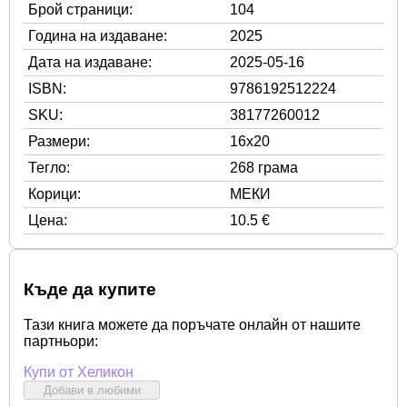
Брой страници:
104
Година на издаване:
2025
Дата на издаване:
2025-05-16
ISBN:
9786192512224
SKU:
38177260012
Размери:
16x20
Тегло:
268 грама
Корици:
МЕКИ
Цена:
10.5 €
Къде да купите
Тази книга можете да поръчате онлайн от нашите
партньори:
Купи от Хеликон
Добави в любими