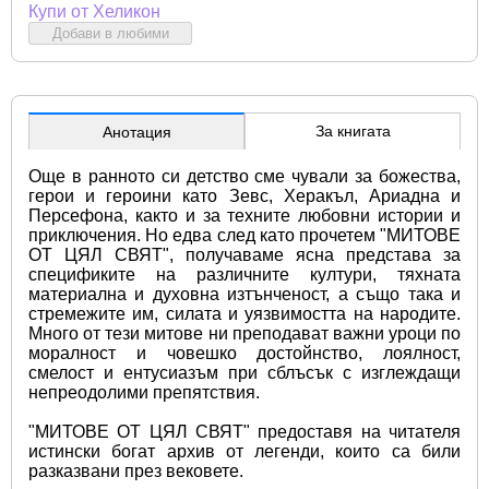
Купи от Хеликон
Добави в любими
За книгата
Анотация
Още в ранното си детство сме чували за божества, 
герои и героини като Зевс, Херакъл, Ариадна и 
Персефона, както и за техните любовни истории и 
приключения. Но едва след като прочетем "МИТОВЕ 
ОТ ЦЯЛ СВЯТ", получаваме ясна представа за 
спецификите на различните култури, тяхната 
материална и духовна изтънченост, а също така и 
стремежите им, силата и уязвимостта на народите. 
Много от тези митове ни преподават важни уроци по 
моралност и човешко достойнство, лоялност, 
смелост и ентусиазъм при сблъсък с изглеждащи 
непреодолими препятствия.
"МИТОВЕ ОТ ЦЯЛ СВЯТ" предоставя на читателя 
истински богат архив от легенди, които са били 
разказвани през вековете.