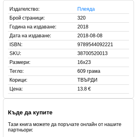
Издателство:
Плеяда
Брой страници:
320
Година на издаване:
2018
Дата на издаване:
2018-08-08
ISBN:
9789544092221
SKU:
38700520013
Размери:
16x23
Тегло:
609 грама
Корици:
ТВЪРДИ
Цена:
13.8 €
Къде да купите
Тази книга можете да поръчате онлайн от нашите
партньори: