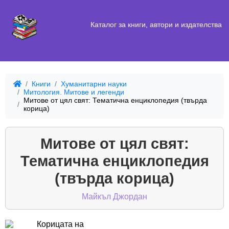
Каталог за книги, автори и издателства
Книги
Хуманитарни науки
Митология. Митове и легенди
Митове от цял свят: Тематична енциклопедия (твърда
корица)
Митове от цял свят:
Тематична енциклопедия
(твърда корица)
Майкъл Джордан