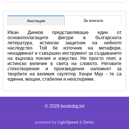
За книгата
Анотация
Иван Динков представляваше един от 
основополагащите фигури в българската 
литература, истински защитник на нейното 
наследство. Той бе източник на метафори, 
ненадминат и съвършен инструмент за създаването 
на върхова поезия и изкуство. Не просто поет, а 
истинско величие в света на словото. Неговите 
стихотворения и произведения напомнят за 
творбите на великия скулптор Хенри Мур - те са 
единни, мощни, стабилни и неоспорими.
© 2026
booksbg.lol
powered by
LightSpeed
&
Derko