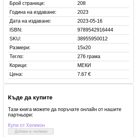
Брой страници:
208
Година на издаване:
2023
Дата на издаване:
2023-05-16
ISBN:
9789542916444
SKU:
38955950012
Размери:
15x20
Тегло:
276 грама
Корици:
МЕКИ
Цена:
7.67 €
Къде да купите
Тази книга можете да поръчате онлайн от нашите
партньори:
Купи от Хеликон
Добави в любими