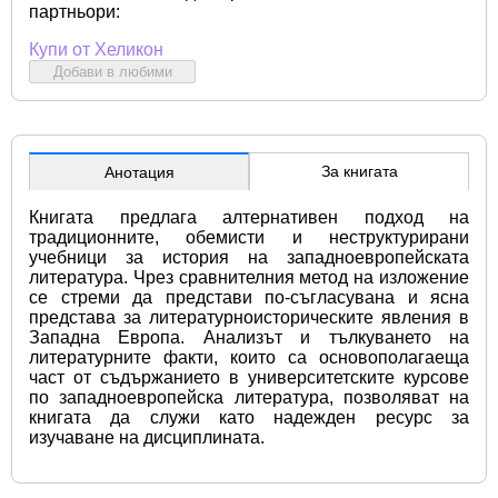
партньори:
Купи от Хеликон
Добави в любими
За книгата
Анотация
Книгата предлага алтернативен подход на 
традиционните, обемисти и неструктурирани 
учебници за история на западноевропейската 
литература. Чрез сравнителния метод на изложение 
се стреми да представи по-съгласувана и ясна 
представа за литературноисторическите явления в 
Западна Европа. Анализът и тълкуването на 
литературните факти, които са основополагаеща 
част от съдържанието в университетските курсове 
по западноевропейска литература, позволяват на 
книгата да служи като надежден ресурс за 
изучаване на дисциплината.