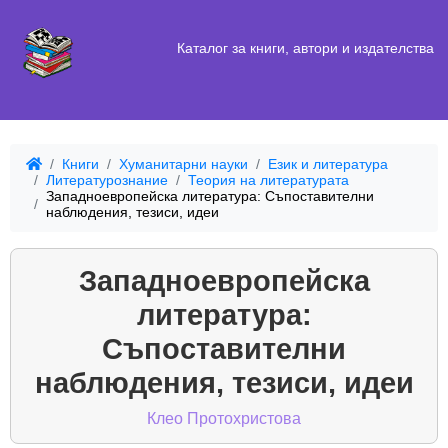
Каталог за книги, автори и издателства
Книги
Хуманитарни науки
Език и литература
Литературознание
Теория на литературата
Западноевропейска литература: Съпоставителни
наблюдения, тезиси, идеи
Западноевропейска
литература:
Съпоставителни
наблюдения, тезиси, идеи
Клео Протохристова