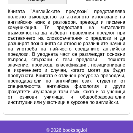
Книгата "Английските предлози" представлява 
полезно ръководство за активното използване на 
английския език в разговори, преводи и писмена 
комуникация. Тя предоставя на читателите 
възможността да изберат правилния предлог при 
съставянето на словосъчетания с предлози и да 
разширят познанията си относно различните начини 
на употреба на най-често срещаните английски 
предлози. В уводната част се разглеждат основни 
въпроси, свързани с тези предлози – тяхното 
значение, произход, класификация, позициониране 
в изречението и случаи, когато могат да бъдат 
пропуснати. Книгата е отличен ресурс за преводачи, 
преподаватели по английски език, студенти от 
специалността английска филология и други 
факултети изучаващи този език, както и за ученици 
от езикови училища и общообразователни 
институции или участници в курсове по английски.
© 2026
booksbg.lol