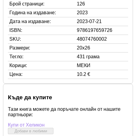
Брой страници:
126
Година на издаване:
2023
Дата на издаване:
2023-07-21
ISBN:
9786197659726
SKU:
48074760002
Размери:
20x26
Тегло:
431 грама
Корици:
МЕКИ
Цена:
10.2 €
Къде да купите
Тази книга можете да поръчате онлайн от нашите
партньори:
Купи от Хеликон
Добави в любими