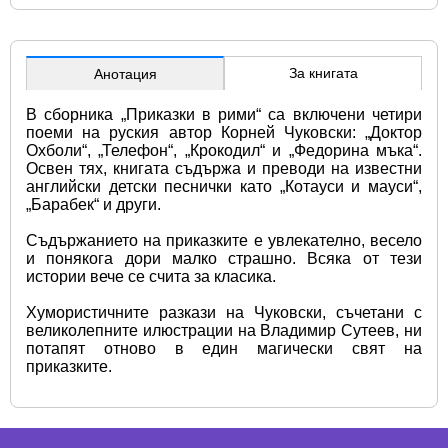
За книгата
Анотация
В сборника „Приказки в рими“ са включени четири 
поеми на руския автор Корней Чуковски: „Доктор 
Охболи“, „Телефон“, „Крокодил“ и „Федорина мъка“. 
Освен тях, книгата съдържа и преводи на известни 
английски детски песнички като „Котауси и мауси“, 
„Барабек“ и други.
Съдържанието на приказките е увлекателно, весело 
и понякога дори малко страшно. Всяка от тези 
истории вече се счита за класика.
Хумористичните разкази на Чуковски, съчетани с 
великолепните илюстрации на Владимир Сутеев, ни 
потапят отново в един магически свят на 
приказките.