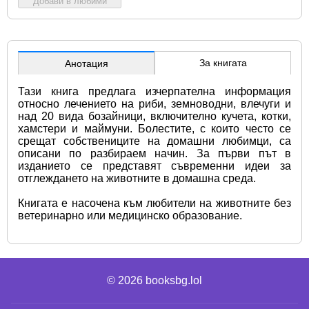
Добави в любими
За книгата
Анотация
Тази книга предлага изчерпателна информация 
относно лечението на риби, земноводни, влечуги и 
над 20 вида бозайници, включително кучета, котки, 
хамстери и маймуни. Болестите, с които често се 
срещат собствениците на домашни любимци, са 
описани по разбираем начин. За първи път в 
изданието се представят съвременни идеи за 
отглеждането на животните в домашна среда.
Книгата е насочена към любители на животните без 
ветеринарно или медицинско образование.
© 2026
booksbg.lol