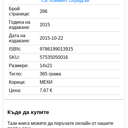
"Св. Климент Охридски"
Брой
266
страници:
Година на
2015
издаване:
Дата на
2015-10-22
издаване:
ISBN:
9786199013915
SKU:
57535050016
Размери:
14x21
Тегло:
365 грама
Корици:
МЕКИ
Цена:
7.67 €
Къде да купите
Тази книга можете да поръчате онлайн от нашите