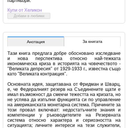
партньори:
Купи от Хеликон
Добави в любими
За книгата
Анотация
Тази книга предлага добре обосновано изследване 
и нова перспектива относно най-тежката 
икономическа криза в историята на човечеството - 
"Великата депресия" от 1929-1933 г., известна също 
като "Великата контракция". 
Основната идея, защитавана от Фридман и Шварц, 
е, че Федералният резерв на Съединените щати е 
имал възможност да смекчи тежестта на кризата, но 
не успява да изпълни функцията си по управление 
на американската монетарна система. Причините за 
този провал включват: недостатъчните знания и 
компетенции у ръководителите на Резервната 
система относно характера и сериозността на 
ситуацията; личните интереси на тези служители, 