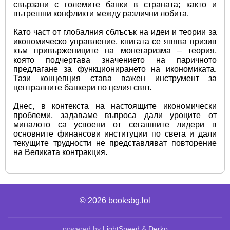
свързани с големите банки в страната; както и 
вътрешни конфликти между различни лобита.
Като част от глобалния сблъсък на идеи и теории за 
икономическо управление, книгата се явява призив 
към привържениците на монетаризма – теория, 
която подчертава значението на паричното 
предлагане за функционирането на икономиката. 
Тази концепция става важен инструмент за 
централните банкери по целия свят.
Днес, в контекста на настоящите икономически 
проблеми, задаваме въпроса дали уроците от 
миналото са усвоени от сегашните лидери в 
основните финансови институции по света и дали 
текущите трудности не представляват повторение 
на Великата контракция.
© 2026
booksbg.lol
powered by
LightSpeed
&
Derko