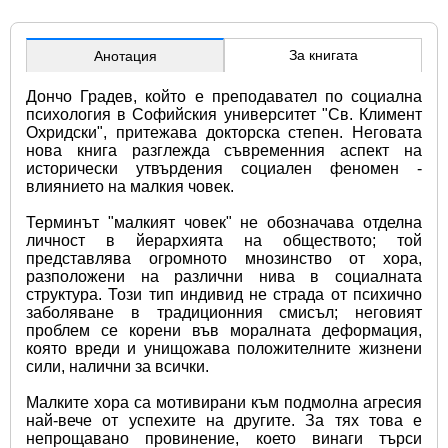
За книгата
Анотация
Дончо Градев, който е преподавател по социална 
психология в Софийския университет "Св. Климент 
Охридски", притежава докторска степен. Неговата 
нова книга разглежда съвременния аспект на 
исторически утвърдения социален феномен - 
влиянието на малкия човек.
Терминът "малкият човек" не обозначава отделна 
личност в йерархията на обществото; той 
представлява огромното мнозинство от хора, 
разположени на различни нива в социалната 
структура. Този тип индивид не страда от психично 
заболяване в традиционния смисъл; неговият 
проблем се корени във моралната деформация, 
която вреди и унищожава положителните жизнени 
сили, налични за всички.
Малките хора са мотивирани към подмолна агресия 
най-вече от успехите на другите. За тях това е 
непрощавано провинение, което винаги търси 