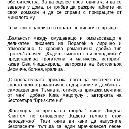
обстоятелства. За да оцелее през годината и да се 
завърне у дома, тя трябва да разкрие тайните на 
своя домакин и да се справи с призраците от 
миналото му.
Тези, които навлизат в гората, не винаги се връщат...
„Балансът между смущаващо и омагьосващо е 
деликатен; писането на Пораnek е лирично и 
атмосферно. С красива романтична двойка тип 
'грозен/слънчев', „Където тъмното стои неподвижно“ 
представлява трогателна и магическа история“, 
казва Беа Фицджералд, авторката на бестселъра 
„Момиче, богиня, кралица“.
„Очарователната приказка поглъща читателя със 
своето нежно романтично съдържание и дълбоката 
самоакцепция. Тъмната готическа приказка мечтана 
от мен“, добавя Кика Хацопулу , авторката на 
бестселъра “Връзките ни”.
„Фолклорна и прекрасна творба,“ пише Линдъл 
Клиптом по отношение „Където тъмното стои 
неподвижно“. Тази книга ви кани да напуснете 
безопасните пътища за един мрачновесел лесен 