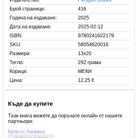
Брой страници:
416
Година на издаване:
2025
Дата на издаване:
2025-02-12
ISBN:
9780241622179
SKU:
58054620016
Размери:
13x20
Тегло:
292 грама
Корици:
МЕКИ
Цена:
12.25 €
Къде да купите
Тази книга можете да поръчате онлайн от нашите
партньори:
Купи от Хеликон
Добави в любими