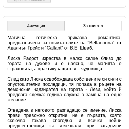
За книгата
Анотация
Магична готическа приказна романтика, 
предназначена за почитателите на "Belladonna" от 
Адалиън Грейс и "Gallant" от В.Е. Шваб.
Лиска Радост израства в малко селце близо до 
гората на духове и е наясно, че магията е 
страховита, а практикуващите я – чудовища.
След като Лиска освобождава собствените си сили с 
опустошителни последици, тя попада в ръцете на 
демонския надзирател на гората - Лези, който й 
предлага сделка: година служба в замяна на едно 
желание.
Отведена в неговото разпадащо се имение, Лиска 
прави тревожно откритие: не е първата, която 
сключва такава спогодба и всички нейни 
предшественици са изчезнали при загадъчни 