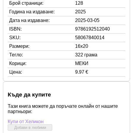
Брой страници:
128
Година на издаване:
2025
Дата на издаване:
2025-03-05
ISBN:
9786192512040
SKU:
58067840014
Размери:
16x20
Тегло:
322 грама
Корици:
МЕКИ
Цена:
9.97 €
Къде да купите
Тази книга можете да поръчате онлайн от нашите
партньори:
Купи от Хеликон
Добави в любими