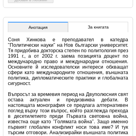
За книгата
Анотация
Соня Хинкова е преподавател в катедра 
"Политически науки" на Нов български университет. 
Тя придобива докторска степен по политология през 
1991 г., а от 2002 г. заема позицията доцент по 
международно право и международни отношения. 
Основните й изследователски интереси обхващат 
сфери като международните отношения, външната 
политика, дипломатическите практики и глобалната 
сигурност.
Въпросът за времевия период на Двуполюсния свят 
остава актуален и предизвиква дебати. В 
настоящата монография се предлага алтернативен 
поглед върху този въпрос, който разглежда прехода 
в десетилетието преди Първата световна война, 
известна още като "Голямата война". Защо именно 
първият глобален конфликт носи това име? И тук 
търсим отговори. Анализирайки външната политика 