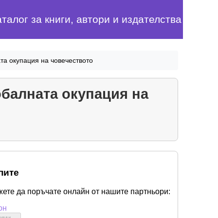
аталог за книги, автори и издателства
та окупация на човечеството
обалната окупация на
пите
жете да поръчате онлайн от нашите партньори:
он
бими