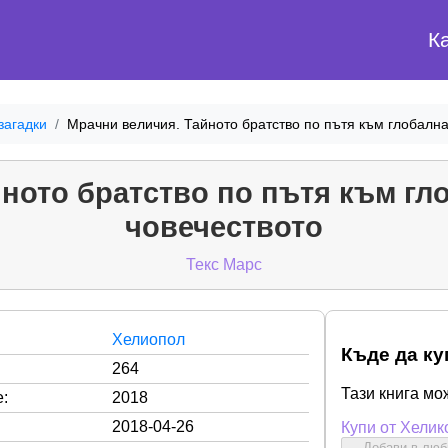
К
загадки
Мрачни величия. Тайното братство по пътя към глобална
ното братство по пътя към гл
човечеството
Текс Марс
Хелиопол
Къде да ку
264
Тази книга мо
:
2018
2018-04-26
Купи от Хелик
Добави в лю