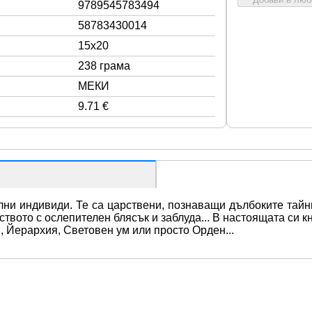
9789545783494
58783430014
15x20
238 грама
МЕКИ
9.71 €
лни индивиди. Те са царствени, познаващи дълбоките тайн
твото с ослепителен блясък и заблуда... В настоящата си кн
, Йерархия, Световен ум или просто Орден...