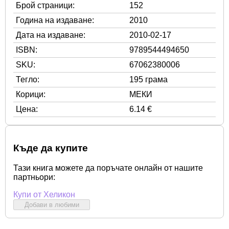
Брой страници:
152
Година на издаване:
2010
Дата на издаване:
2010-02-17
ISBN:
9789544494650
SKU:
67062380006
Тегло:
195 грама
Корици:
МЕКИ
Цена:
6.14 €
Къде да купите
Тази книга можете да поръчате онлайн от нашите
партньори:
Купи от Хеликон
Добави в любими