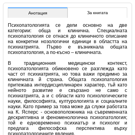
За книгата
Анотация
Психопатологията се дели основно на две 
категории: обща и клинична. Специалната 
психопатология се отнася до клиничното описание 
на конкретни нозологични единици в областта на 
психиатрията. Първо е възникнала общата 
психопатология, а по-късно – клиничната.
В традиционния медицински контекст, 
психопатологията обикновено се разглежда като 
част от психиатрията, но това важи предимно за 
клиничната й страна. Общата психопатология 
притежава интердисциплинарен характер, тъй като 
нейното развитие е свързано не само с 
психиатрията, а и с области като психологическите 
науки, философията, културологията и социалните 
науки. Като пример за това може да служи работата 
на К. Ясперс - основоположника на съвременната 
дескриптивна и феноменологична психопатология; 
той е едновременно психиатър и психолог и 
предлага философска перспектива върху 
психопатологичните явления.