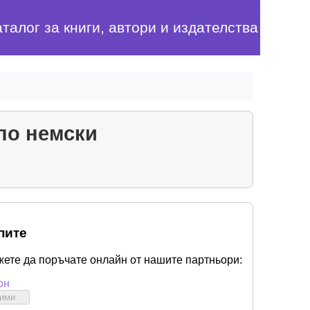
аталог за книги, автори и издателства
 по немски
пите
жете да поръчате онлайн от нашите партньори:
он
бими