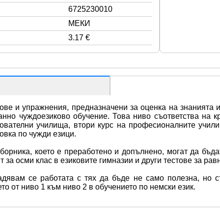
6725230010
МЕКИ
3.17 €
стове и упражнения, предназначени за оценка на знанията 
нно чуждоезиково обучение. Това ниво съответства на к
ователни училища, втори курс на професионалните училищ
овка по чужди езици.
борника, което е преработено и допълнено, могат да бъдат
т за осми клас в езиковите гимназии и други тестове за рав
адявам се работата с тях да бъде не само полезна, но с
о от ниво 1 към ниво 2 в обучението по немски език.