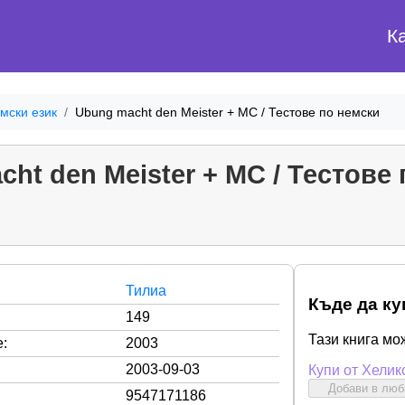
К
мски език
Ubung macht den Meister + MC / Тестове по немски
ht den Meister + MC / Тестове
Тилиа
Къде да ку
149
Тази книга мо
:
2003
2003-09-03
Купи от Хелик
Добави в лю
9547171186