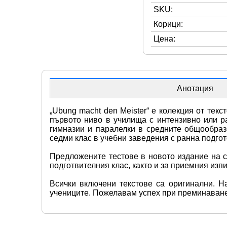
SKU:
Корици:
Цена:
Анотация
„Ubung macht den Meister“ е колекция от тек
първото ниво в училища с интензивно или ра
гимназии и паралелки в средните общообраз
седми клас в учебни заведения с ранна подгот
Предложените тестове в новото издание на с
подготвителния клас, както и за приемния изпи
Всички включени текстове са оригинални. Н
учениците. Пожелавам успех при преминаванет