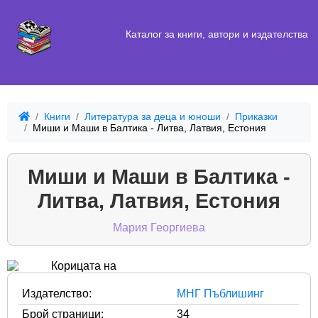
Каталог за книги, автори и издателства
Книги
Литература за деца и юноши
Приказки
Миши и Маши в Балтика - Литва, Латвия, Естония
Миши и Маши в Балтика -
Литва, Латвия, Естония
Мария Георгиева
Издателство:
МНГ Пъблишинг
Брой страници:
34