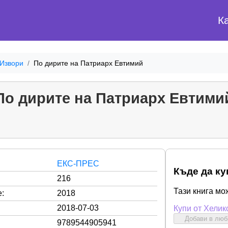
К
 Извори
По дирите на Патриарх Евтимий
По дирите на Патриарх Евтими
ЕКС-ПРЕС
Къде да ку
216
Тази книга мо
:
2018
2018-07-03
Купи от Хелик
Добави в лю
9789544905941