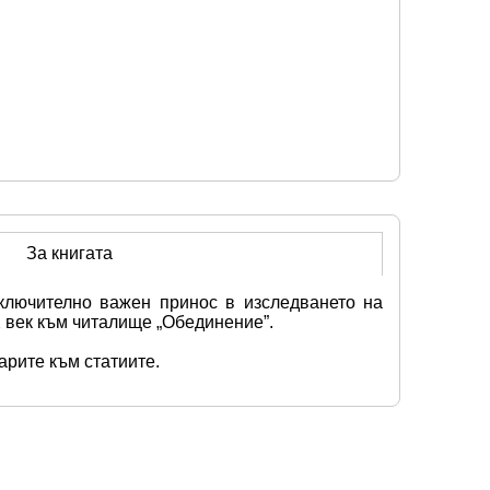
За книгата
ключително важен принос в изследването на 
X век към читалище „Обединение”.
арите към статиите.