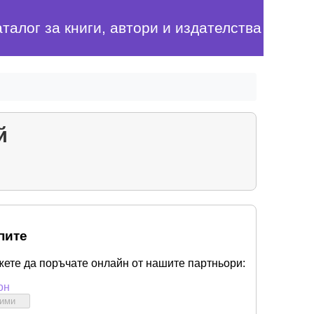
аталог за книги, автори и издателства
й
пите
жете да поръчате онлайн от нашите партньори:
он
бими