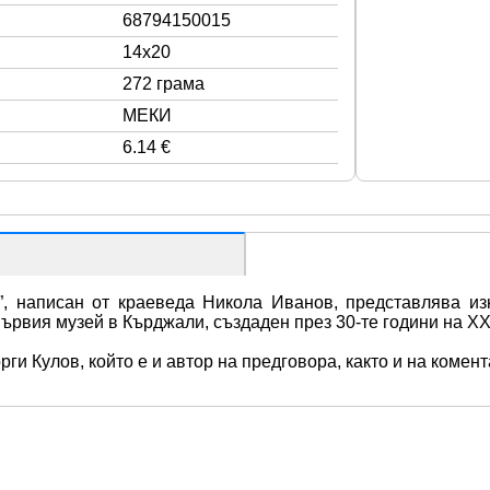
68794150015
14x20
272 грама
МЕКИ
6.14 €
, написан от краеведа Никола Иванов, представлява из
първия музей в Кърджали, създаден през 30-те години на X
ги Кулов, който е и автор на предговора, както и на комент