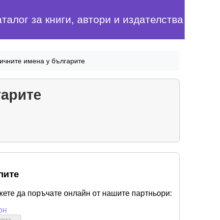
аталог за книги, автори и издателства
личните имена у българите
гарите
пите
жете да поръчате онлайн от нашите партньори:
он
бими