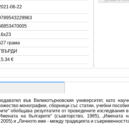
2021-06-22
9789543229963
68853470005
16x23
627 грама
ТВЪРДИ
15.34 €
давател във Великотърновския университет, като науч
ножество монографии, сборници със статии, учебни пособия 
рите“ обобщава резултатите от проведените изследвания в
Имената на българите“ (съавторство, 1985), „Имената н
2005) и „Личното име - между традицията и съвременността“