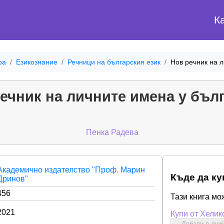
К
ра
Езикознание
Речници на българския език
Нов речник на 
ечник на личните имена у бъл
Пенка Радева
Академично издателство "Проф. Марин
Къде да ку
Дринов"
456
Тази книга мо
2021
Купи от Хелик
Добави в лю