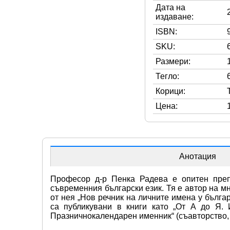
Дата на
издаване:
ISBN:
SKU:
Размери:
Тегло:
Корици:
Цена:
Анотация
Професор д-р Пенка Радева е опитен препо
съвременния български език. Тя е автор на м
от нея „Нов речник на личните имена у бълга
са публикувани в книги като „От А до Я. 
Празничнокалендарен именник“ (съавторство, 