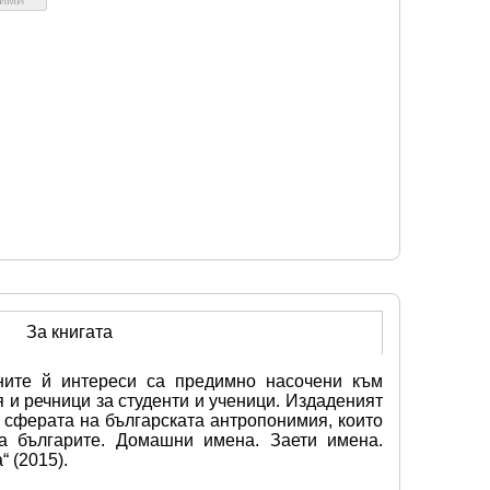
За книгата
ните й интереси са предимно насочени към 
и речници за студенти и ученици. Издаденият 
 сферата на българската антропонимия, които 
а българите. Домашни имена. Заети имена. 
 (2015).