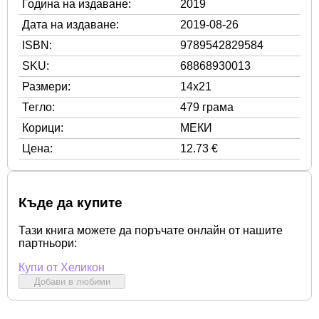
Година на издаване:
2019
Дата на издаване:
2019-08-26
ISBN:
9789542829584
SKU:
68868930013
Размери:
14x21
Тегло:
479 грама
Корици:
МЕКИ
Цена:
12.73 €
Къде да купите
Тази книга можете да поръчате онлайн от нашите
партньори:
Купи от Хеликон
Добави в любими