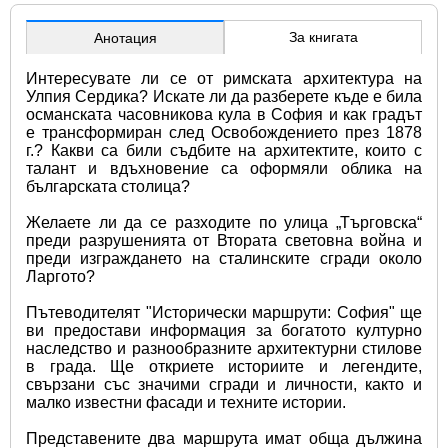
За книгата
Анотация
Интересувате ли се от римската архитектура на 
Улпия Сердика? Искате ли да разберете къде е била 
османската часовникова кула в София и как градът 
е трансформиран след Освобождението през 1878 
г.? Какви са били съдбите на архитектите, които с 
талант и вдъхновение са оформяли облика на 
българската столица?
Желаете ли да се разходите по улица „Търговска“ 
преди разрушенията от Втората световна война и 
преди изграждането на сталинските сгради около 
Ларгото?
Пътеводителят "Исторически маршрути: София" ще 
ви предостави информация за богатото културно 
наследство и разнообразните архитектурни стилове 
в града. Ще откриете историите и легендите, 
свързани със значими сгради и личности, както и 
малко известни фасади и техните истории.
Представените два маршрута имат обща дължина 