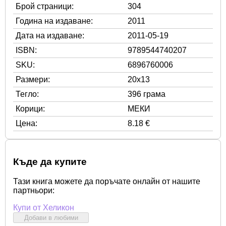
Брой страници:
304
Година на издаване:
2011
Дата на издаване:
2011-05-19
ISBN:
9789544740207
SKU:
6896760006
Размери:
20x13
Тегло:
396 грама
Корици:
МЕКИ
Цена:
8.18 €
Къде да купите
Тази книга можете да поръчате онлайн от нашите
партньори:
Купи от Хеликон
Добави в любими