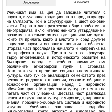
За книгата
Анотация
Учебникът има за цел да запознае читателя с 
науката, изучаваща традиционната народна култура 
на българите. Той е структуриран в шест основни 
части. Първата част разглежда общи проблеми от 
етнографията, включително нейното утвърдяване и 
развитие като самостоятелна дисциплина, методите, 
които тя прилага, както и мястото ѝ сред другите 
социални науки и основните понятия в областта. 
Втората част проследява началото и напредъка на 
етнографската наука. Третата част се фокусира 
върху етногенезиса и историческото развитие на 
българския народ, с особено внимание към 
различните етнографски групи в страната. 
Четвъртата част представя социално-нормативната 
култура, като тук се анализират семейството през 
вековете, родовите отношения, селските общини и 
еснафските организации наред с народното 
обичайно право. Материалната култура е темата на 
петата част от учебника. Шестата част разглежда 
аспекти от духовната култура: мирогледа, народните 
знания, празнично-обредната система и народното 
изкуство. Учебникът завършва с подробна 
библиография, която авторът е използвал при 