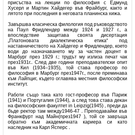
присъства на лекции по философия с Едмунд 
Хусерл и Мартин Хайдегер във Фрайбург, както и 
лятото при последния в неговата планинска хижа.
Завършва класическа филология под ръководството 
на Паул Фридлендер между 1924 и 1927 г., а 
впоследствие защитава своята дисертация 
„Платоновата диалектическа етика“ под 
наставничеството на Хайдегер и Фридлендер, което 
води до назначаването му за частен доцент в 
Марбург през 1929 г.; трудът му излиза печат чак 
през1931г.. След две години преподавателски опит 
във Кил (1934–1935), той става професор по 
философия в Марбург през1947г., после преминава 
към Лайпциг, където оглавява местния философски 
институт.
Работи също така като гост-професор във Париж 
(1941) и Португалия (1944), а след това става декан 
на философския факултет in Leipzig(1945) , преди да 
бъде ректор там между1946-47 . Преподавайки във 
Франкфурт над Майн(през1947 ), той се завръща 
обратно към академичната кариера си като 
наследник на Карл Ясперс .