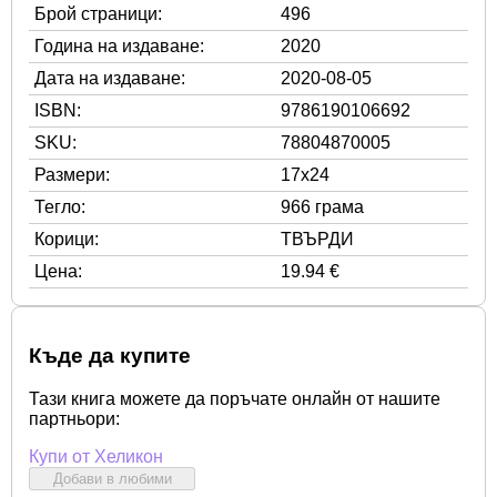
Брой страници:
496
Година на издаване:
2020
Дата на издаване:
2020-08-05
ISBN:
9786190106692
SKU:
78804870005
Размери:
17x24
Тегло:
966 грама
Корици:
ТВЪРДИ
Цена:
19.94 €
Къде да купите
Тази книга можете да поръчате онлайн от нашите
партньори:
Купи от Хеликон
Добави в любими