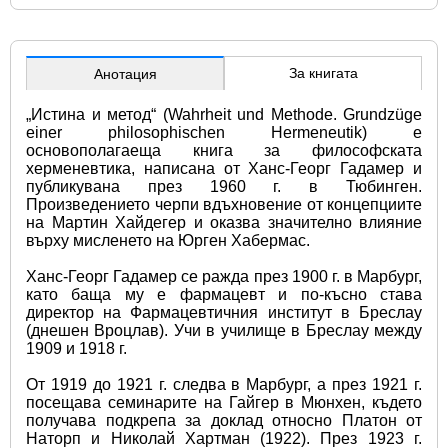
За книгата
Анотация
„Истина и метод“ (Wahrheit und Methode. Grundzüge 
einer philosophischen Hermeneutik) е 
основополагаеща книга за философската 
херменевтика, написана от Ханс-Георг Гадамер и 
публикувана през 1960 г. в Тюбинген. 
Произведението черпи вдъхновение от концепциите 
на Мартин Хайдегер и оказва значително влияние 
върху мисленето на Юрген Хабермас.
Ханс-Георг Гадамер се ражда през 1900 г. в Марбург, 
като баща му е фармацевт и по-късно става 
директор на Фармацевтичния институт в Бреслау 
(днешен Вроцлав). Учи в училище в Бреслау между 
1909 и 1918 г.
От 1919 до 1921 г. следва в Марбург, а през 1921 г. 
посещава семинарите на Гайгер в Мюнхен, където 
получава подкрепа за доклад относно Платон от 
Наторп и Николай Хартман (1922). През 1923 г. 