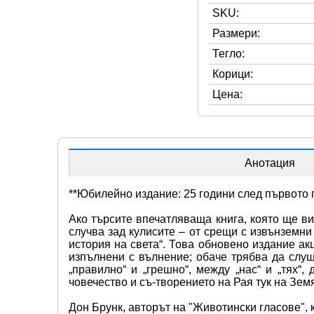
SKU:
Размери:
Тегло:
Корици:
Цена:
Анотация
**Юбилейно издание: 25 години след първото 
Ако търсите впечатляваща книга, която ще ви 
случва зад кулисите – от срещи с извънземни
история на света“. Това обновено издание а
изпълнени с вълнение; обаче трябва да слуш
„правилно“ и „грешно“, между „нас“ и „тях“
човечество и съ-творението на Рая тук на Зем
Дон Брунк, авторът на "Животински гласове", 