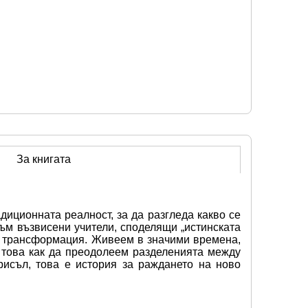
За книгата
диционната реалност, за да разгледа какво се 
ъм възвисени учители, споделящи „истинската 
а трансформация. Живеем в значими времена, 
 това как да преодолеем разделенията между 
рисъл, това е история за раждането на ново 