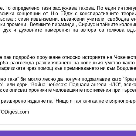
е, то определено тази заслужава такова. По един интригув
 всички концепции от Ню Ейдж с конспиративните теории
стват: сиви извънземни, възвисени учители, свободна ене
ки промени , Великите пирамиди , Сириус и тайните колони
 дух и духовните намерения на автора са толкова вдъх
е пак подробно проучване относно историята на Човечество
рба разглежда разширяването на човешкия умство както 
етафизиката чрез помощ във преминаването ни към Водолее
чно така“ би могло лесно да получи подзаглавие като “Крат
лo”, или дори “Война небесах: Паднали ангели НЛО”, всяко
к се описват хрониките чeловешките постижения при търсе
разширено издание na "Нищо n тая книгаа не e вярнопо-вр
FODigest.com