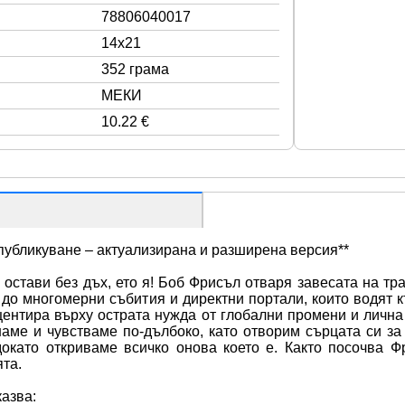
78806040017
14x21
352 грама
МЕКИ
10.22 €
публикуване – актуализирана и разширена версия**
остави без дъх, ето я! Боб Фрисъл отваря завесата на тра
 до многомерни събития и директни портали, които водят к
кцентира върху острата нужда от глобални промени и личн
аме и чувстваме по-дълбоко, като отворим сърцата си за
, докато откриваме всичко онова което е. Както посочва Ф
ята.
казва: