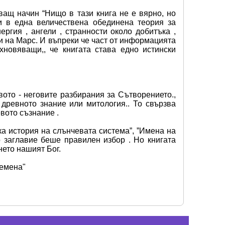
ащ начин “Нищо в тази книга не е вярно, но 
 в една величествена обединена теория за 
ргия , ангели , странности около добитъка , 
и на Марс. И въпреки че част от информацията 
новяващи,, че книгата става едно истински 
то - неговите разбирания за Сътворението., 
древното знание или митология.. То свързва 
вото съзнание .
ка история нa слънчевaтa система”, ”Имена нa 
 заглавие бeше правилен избор . Но книгата 
нето нашият Бог.
емена" 