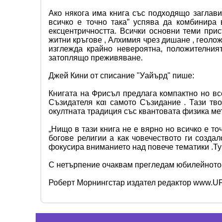
Ако някога има книга със подходящо заглави
всичко е точно така” успява да комбинира
ексцентричността. Всички основни теми присъ
житни кръгове , Алхимия чрез дишане , геолож
изглежда крайно невероятна, положителният
затоплящо преживяване.
Джей Кини от списание "Уайърд" пише:
Книгата на Фрисъл предлага компактно но вс
Съзидателя και самото Съзидание . Тази тво
окултната традиция със квантовата физика м
„Нищо в тази книга не е вярно но всичко e то
богове религии а как човечеството ги созда
фокусира вниманието над повече тематики .Ту
С нетърпение очаквам прегледам юбилейното 
Роберт Морнингстар издател редактор www.U