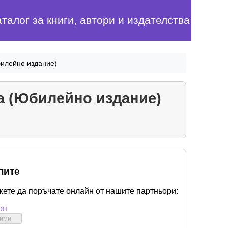
аталог за книги, автори и издателства
Юбилейно издание)
ка (Юбилейно издание)
пите
жете да поръчате онлайн от нашите партньори:
он
бими