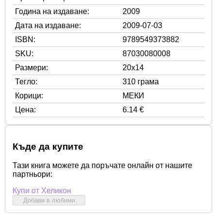
Година на издаване:
2009
Дата на издаване:
2009-07-03
ISBN:
9789549373882
SKU:
87030080008
Размери:
20x14
Тегло:
310 грама
Корици:
МЕКИ
Цена:
6.14 €
Къде да купите
Тази книга можете да поръчате онлайн от нашите
партньори:
Купи от Хеликон
Добави в любими