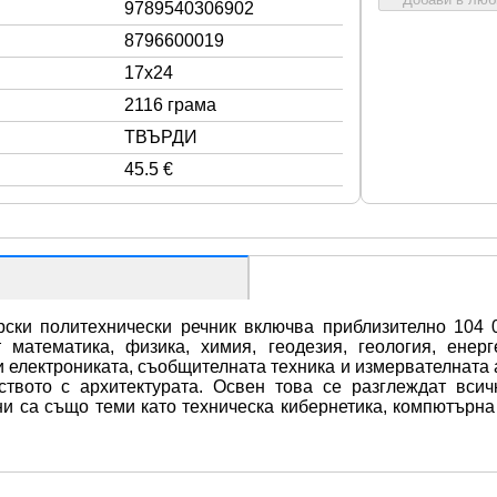
9789540306902
8796600019
17x24
2116 грама
ТВЪРДИ
45.5 €
ски политехнически речник включва приблизително 104 0
 математика, физика, химия, геодезия, геология, енер
и електрониката, съобщителната техника и измервателната 
твото с архитектурата. Освен това се разглеждат всичк
ни са също теми като техническа кибернетика, компютърна 