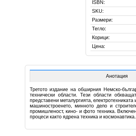
ISBN:
SKU:
Размери:
Тегло:
Корици:
Цена:
Анотация
Третото издание на обширния Немско-българ
технически области. Тези области обхващат
представени металургията, електротехниката 
машиностроенето, минното дело и строителс
промишленост, кино- и фото техника. Включе
процеси както ядрена техника и космонавтика.