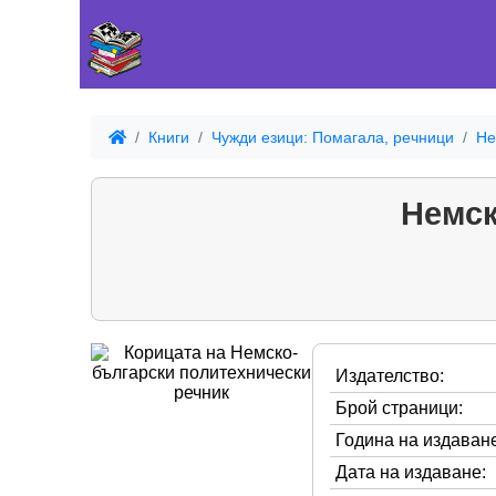
Книги
Чужди езици: Помагала, речници
Не
Немск
Издателство:
Брой страници:
Година на издаване
Дата на издаване: