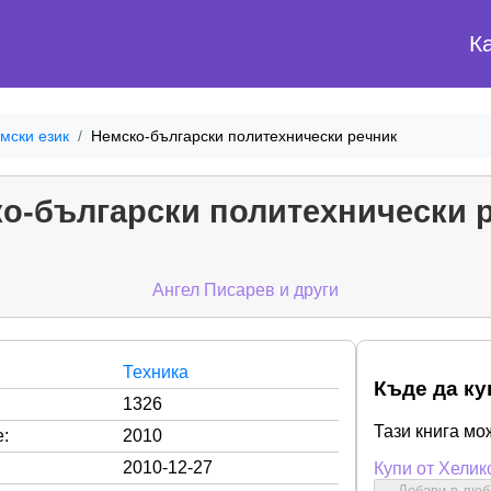
К
мски език
Немско-български политехнически речник
о-български политехнически 
Ангел Писарев и други
Техника
Къде да ку
1326
Тази книга мо
:
2010
2010-12-27
Купи от Хелик
Добави в лю