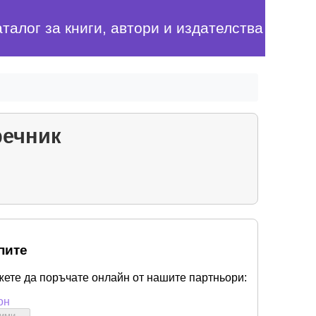
аталог за книги, автори и издателства
речник
пите
жете да поръчате онлайн от нашите партньори:
он
бими