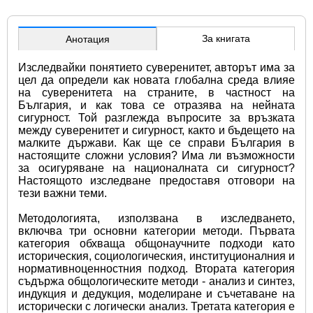
За книгата
Анотация
Изследвайки понятието суверенитет, авторът има за 
цел да определи как новата глобална среда влияе 
на суверенитета на страните, в частност на 
България, и как това се отразява на нейната 
сигурност. Той разглежда въпросите за връзката 
между суверенитет и сигурност, както и бъдещето на 
малките държави. Как ще се справи България в 
настоящите сложни условия? Има ли възможности 
за осигуряване на националната си сигурност? 
Настоящото изследване предоставя отговори на 
тези важни теми.
Методологията, използвана в изследването, 
включва три основни категории методи. Първата 
категория обхваща общонаучните подходи като 
историческия, социологическия, институционалния и 
нормативноценностния подход. Втората категория 
съдържа общологическите методи - анализ и синтез, 
индукция и дедукция, моделиране и съчетаване на 
исторически с логически анализ. Третата категория е 