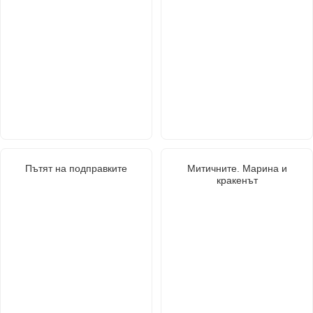
Пътят на подправките
Митичните. Марина и
кракенът