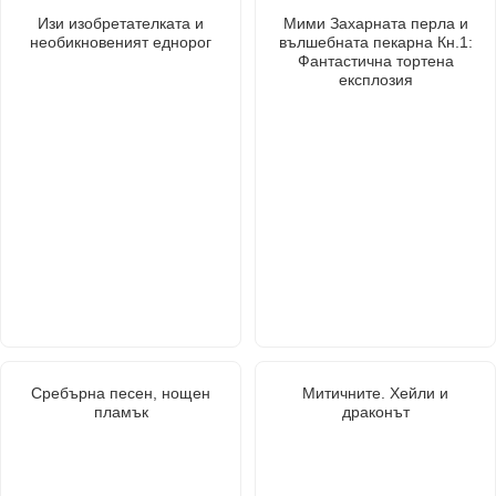
Изи изобретателката и
Мими Захарната перла и
необикновеният еднорог
вълшебната пекарна Кн.1:
Фантастична тортена
експлозия
Сребърна песен, нощен
Митичните. Хейли и
пламък
драконът