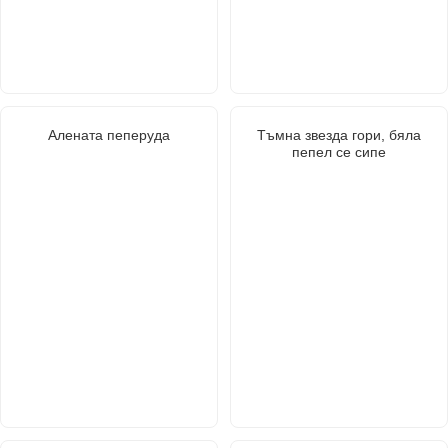
Алената пеперуда
Тъмна звезда гори, бяла
пепел се сипе