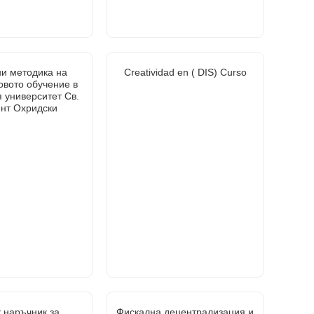
ни методика на
Creatividad en ( DIS) Curso
овото обучение в
 университет Св.
нт Охридски
 наръчник за
Фискална децентрализация и