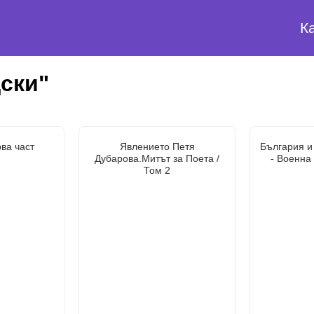
К
ски"
ва част
Явлението Петя
България и 
Дубарова.Митът за Поета /
- Военна
Том 2