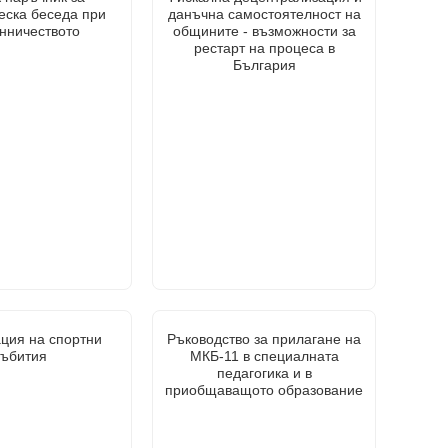
еска беседа при
данъчна самостоятелност на
нничеството
общините - възможности за
рестарт на процеса в
България
ция на спортни
Ръководство за прилагане на
събития
МКБ-11 в специалната
педагогика и в
приобщаващото образование