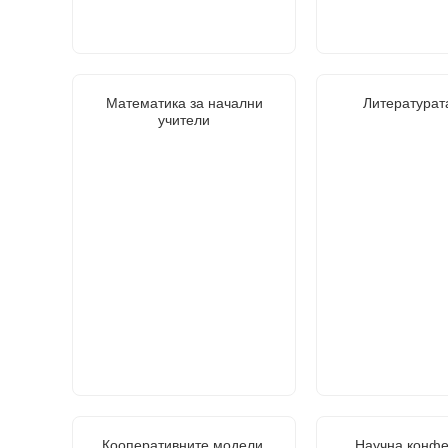
Математика за начални
Литературат
учители
Кооперативните модели,
Научна конфе