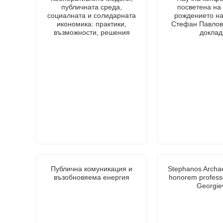
публичната среда,
посветена на 1
социалната и солидарната
рождението на
икономика: практики,
Стефан Павлов
възможности, решения
доклад
Публична комуникация и
Stephanos Archae
възобновяема енергия
honorem profess
Georgie