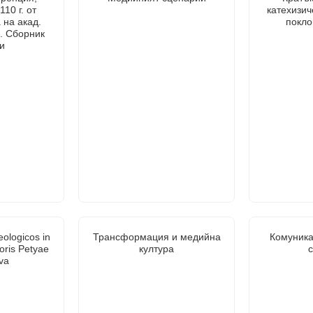
10 г. от
катехизич
 на акад.
покло
. Сборник
и
ologicos in
Трансформация и медийна
Комуника
oris Petyae
култура
va