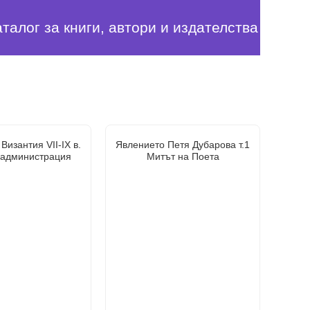
аталог за книги, автори и издателства
Византия VII-IX в.
Явлението Петя Дубарова т.1
 администрация
Митът на Поета