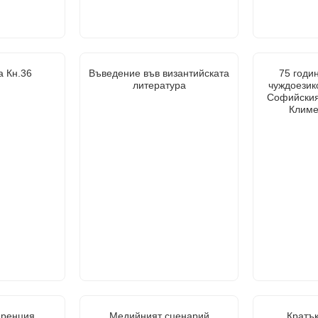
а Кн.36
Въведение във византийската
75 годи
литература
чуждоезик
Софийския
Климе
ренция,
Медийният сценарий
Кратък