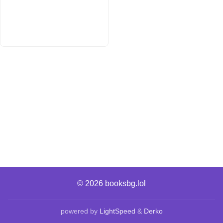
© 2026
booksbg.lol
powered by
LightSpeed
&
Derko