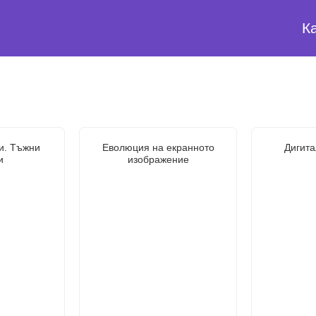
К
и. Тъжни
Еволюция на екранното
Дигита
и
изображение