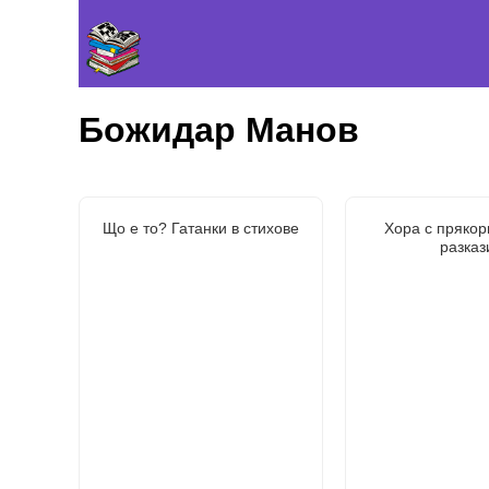
Божидар Манов
Що е то? Гатанки в стихове
Хора с прякор
разказ