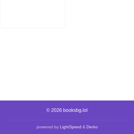
© 2026
booksbg.lol
powered by
LightSpeed
&
Derko