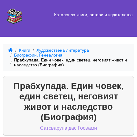
Каталог за книги, автори и издателства
Книги
Художествена литература
Биографии. Генеалогия
Прабхупада. Един човек, един светец, неговият живот и
наследство (Биография)
Прабхупада. Един човек,
един светец, неговият
живот и наследство
(Биография)
Сатсварупа дас Госвами