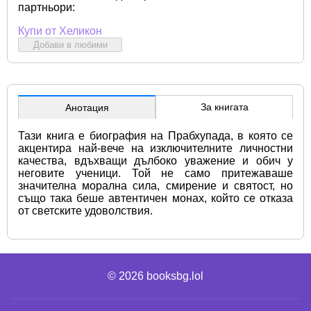
партньори:
Купи от Хеликон
Добави в любими
За книгата
Анотация
Тази книга е биография на Прабхупада, в която се 
акцентира най-вече на изключителните личностни 
качества, вдъхващи дълбоко уважение и обич у 
неговите ученици. Той не само притежаваше 
значителна морална сила, смирение и святост, но 
също така беше автентичен монах, който се отказа 
от светските удоволствия.
© 2026
booksbg.lol