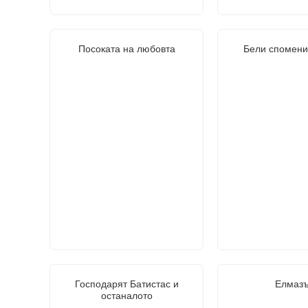
Посоката на любовта
Бели спомени
Господарят Батистас и
Елмазъ
останалото