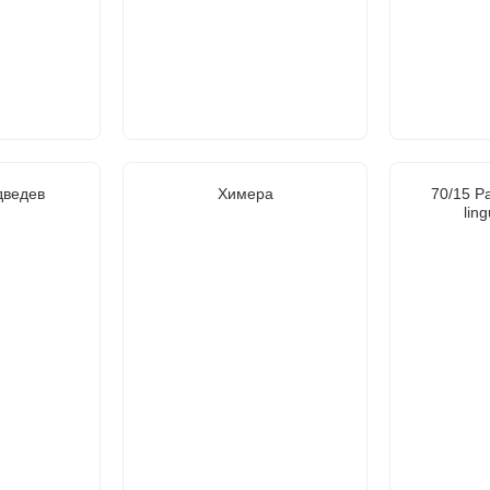
дведев
Химера
70/15 Р
ling