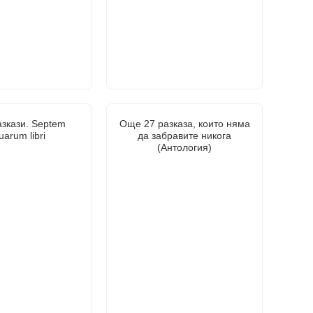
азкази. Septem
Още 27 разказа, които няма
uarum libri
да забравите никога
(Антология)