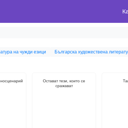
К
атура на чужди езици
Българска художествена литерат
иносценарий
Остават тези, които се
Та
сражават