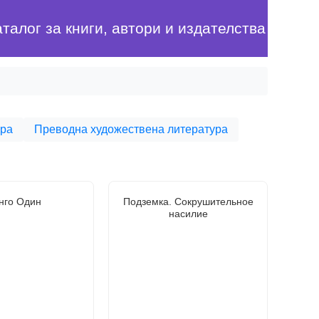
аталог за книги, автори и издателства
ура
Преводна художествена литература
нго Один
Подземка. Сокрушительное
насилие