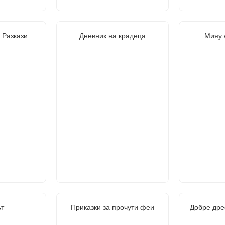
.Разкази
Дневник на крадеца
Мияу 
т
Приказки за прочути феи
Добре дре