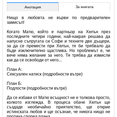
За книгата
Анотация
Нищо в любовта не върви по предварителен 
замисъл!
Когато Матю, който е партньор на Хелън през 
последните четири години, най-накрая решава да 
напусне съпругата си Софи и техните две дъщери, 
за да се премести при Хелън, тя би трябвало да 
бъде изключително щастлива. Но проблемът е, че 
вече няма желание за него. Тя трябва да измисли 
как да се освободи от него...
План А:
Сексуален натиск (подробности вътре)
План Б:
Подлости (подробности вътре)
Да се избави от Матю всъщност не е толкова просто, 
колкото изглежда. В процеса обаче Хелън ще 
създаде необичайно приятелство, ще открие 
истинската любов и ще осъзнае, че никога нищо не 
протича според плана...