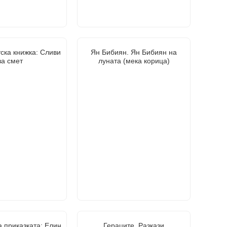
ска книжка: Сливи
Ян Бибиян. Ян Бибиян на
за смет
луната (мека корица)
 приказката: Елин
Гераците. Разкази