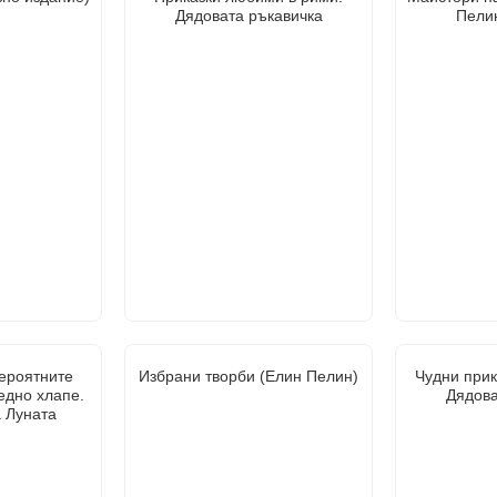
Дядовата ръкавичка
Пелин
ероятните
Избрани творби (Елин Пелин)
Чудни прик
едно хлапе.
Дядова
 Луната