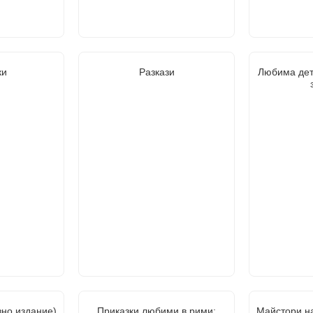
ки
Разкази
Любима дет
зно издание)
Приказки любими в рими:
Майстори на