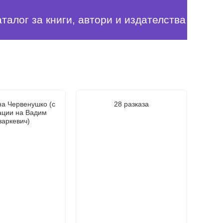
аталог за книги, автори и издателства
на Червенушко (с
28 разказа
ации на Вадим
заркевич)