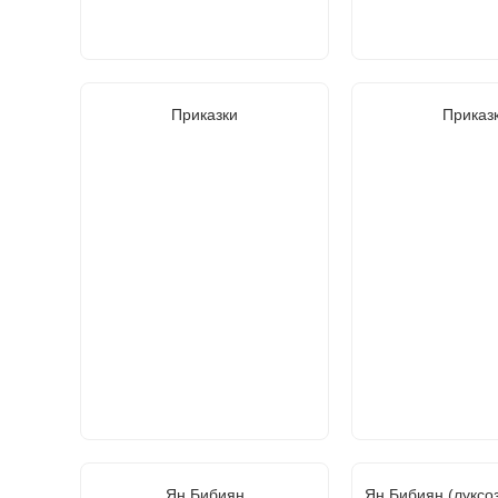
Приказки
Приказ
Ян Бибиян
Ян Бибиян (луксо