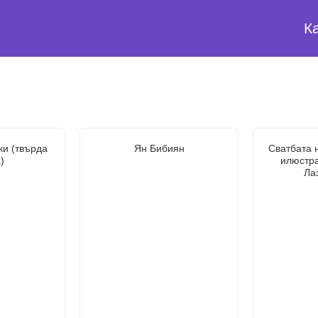
К
ки (твърда
Ян Бибиян
Сватбата 
)
илюстр
Ла