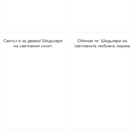
Светът е за двама/ Шедьоври
Обичам те: Шедьоври на
на световния сонет
световната любовна лирика