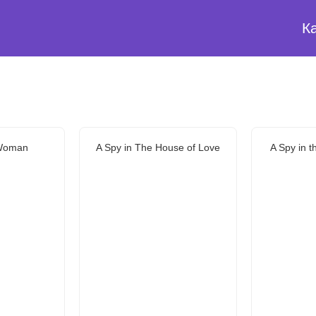
К
 Woman
A Spy in The House of Love
A Spy in 