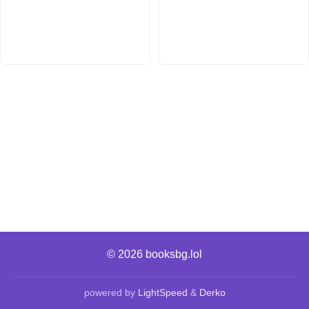
© 2026
booksbg.lol
powered by
LightSpeed
&
Derko