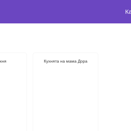
К
хня
Кухнята на мама Дора