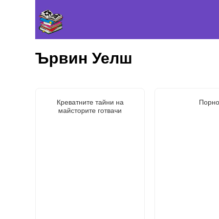
Ървин Уелш
Креватните тайни на
Порн
майсторите готвачи