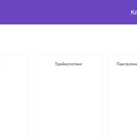
К
о
Трейнспотинг
Панталон