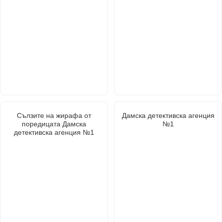
Сълзите на жирафа от
Дамска детективска агенция
поредицата Дамска
№1
детективска агенция №1