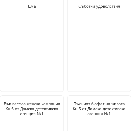
Ема
Съботни удоволствия
Във весела женска компания
Пълният бюфет на живота
Кн.6 от Дамска детективска
Кн.5 от Дамска детективска
агенция №1
агенция №1