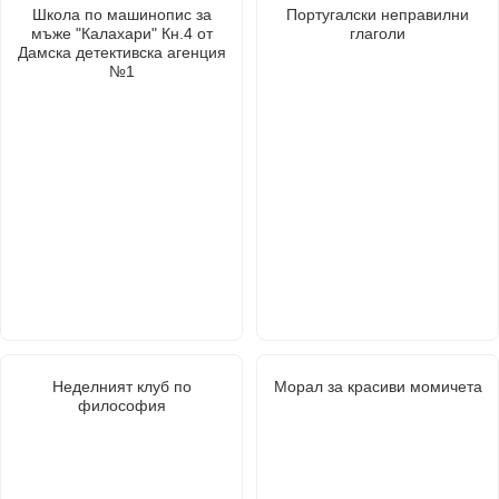
Школа по машинопис за
Португалски неправилни
мъже "Калахари" Кн.4 от
глаголи
Дамска детективска агенция
№1
Неделният клуб по
Морал за красиви момичета
философия