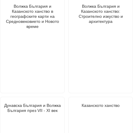
Волжка България и
Волжка България и
Казанското ханство в
Казанското ханство:
географските карти на
Строително изкуство и
Средновековието и Новото
архитектура
време
Дунавска България и Волжка
Казанското ханство
България през VII - XI век