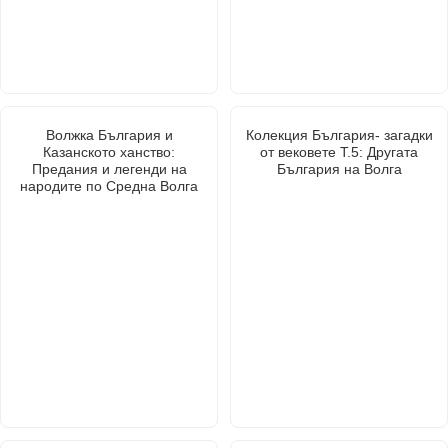
Волжка България и
Колекция България- загадки
Казанското ханство:
от вековете Т.5: Другата
Предания и легенди на
България на Волга
народите по Средна Волга