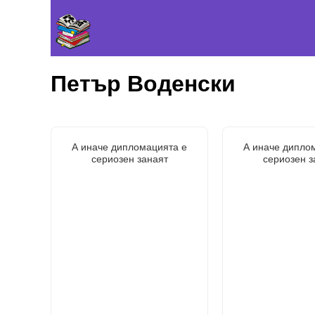
Петър Воденски
А иначе дипломацията е
А иначе дипло
сериозен занаят
сериозен з