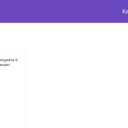
К
мацията е
анаят