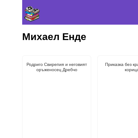
Михаел Енде
Родриго Свирепия и неговият
Приказка без кр
оръженосец Дребчо
кориц