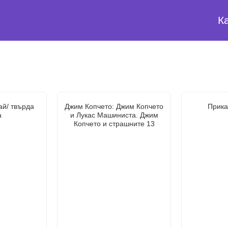
К
ай/ твърда
Джим Копчето: Джим Копчето
Прика
а
и Лукас Машиниста. Джим
Копчето и страшните 13