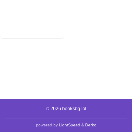
© 2026
booksbg.lol
powered by
LightSpeed
&
Derko