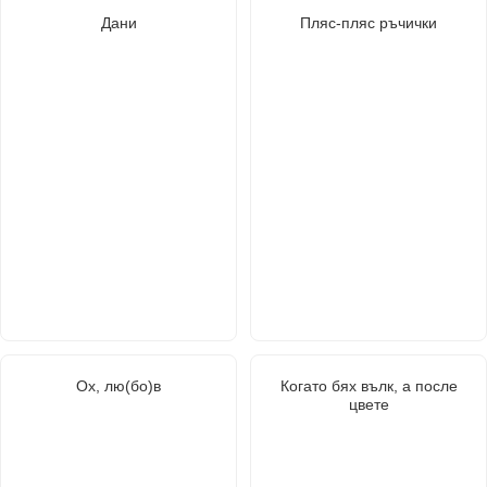
Дани
Пляс-пляс ръчички
Ох, лю(бо)в
Когато бях вълк, а после
цвете